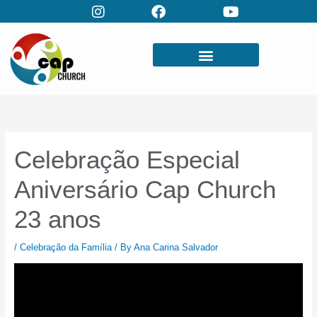
Skip
to
content
Celebração Especial
Aniversário Cap Church
23 anos
/
Celebração da Família
/ By
Ana Carina Salvador