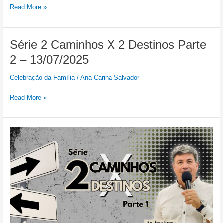
Read More »
Série
Série 2 Caminhos X 2 Destinos Parte
2
2 – 13/07/2025
Caminhos
X
Celebração da Família
/
Ana Carina Salvador
2
Destinos
Read More »
Parte
2
–
Série:
13/07/2025
2
Caminhos
X
2
Destinos
Parte
1