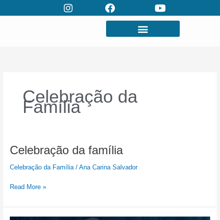
Skip
to
content
Celebração da
Família
Celebração
Celebração da família
da
Celebração da Família
/
Ana Carina Salvador
família
Read More »