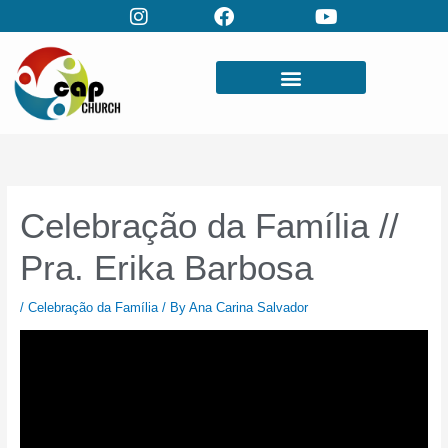
Skip
to
content
Celebração da Família //
Pra. Erika Barbosa
/
Celebração da Família
/ By
Ana Carina Salvador