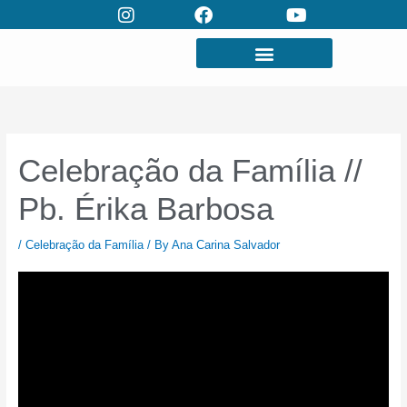
Skip
to
content
Celebração da Família //
Pb. Érika Barbosa
/
Celebração da Família
/ By
Ana Carina Salvador