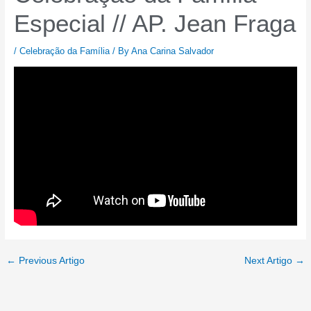
Especial // AP. Jean Fraga
/
Celebração da Família
/ By
Ana Carina Salvador
←
Previous Artigo
Next Artigo
→