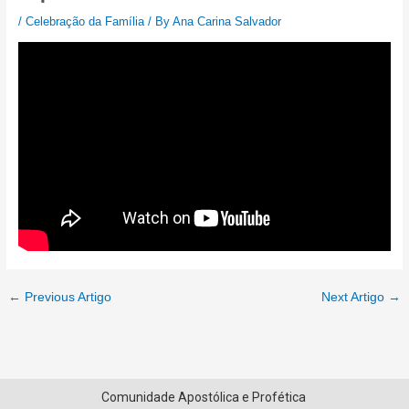
/
Celebração da Família
/ By
Ana Carina Salvador
←
Previous Artigo
Next Artigo
→
Comunidade Apostólica e Profética