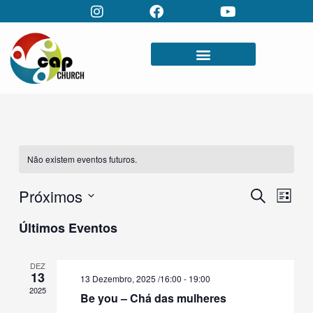
Skip
to
content
Não existem eventos futuros.
Próximos
Navegação
Naveg
Pesquisar
Lista
de
de
Selecione
pesquisa
visuali
Últimos Eventos
a
e
de
data.
visualização
Evento
DEZ
de
13
13 Dezembro, 2025 /16:00
-
19:00
Eventos
2025
Be you – Chá das mulheres