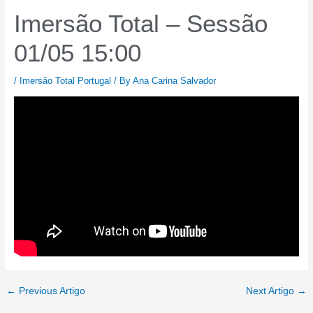
Imersão Total – Sessão
01/05 15:00
/
Imersão Total Portugal
/ By
Ana Carina Salvador
←
Previous Artigo
Next Artigo
→