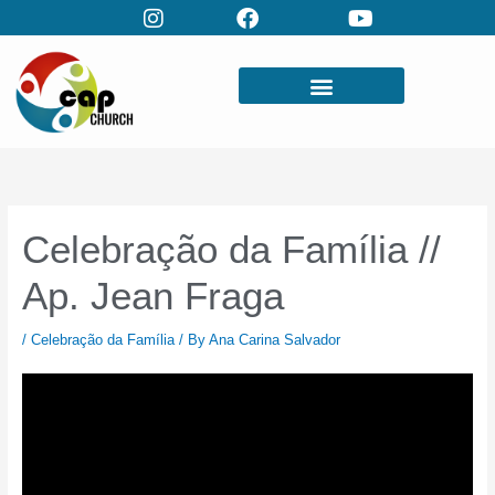
Skip
to
content
Celebração da Família //
Ap. Jean Fraga
/
Celebração da Família
/ By
Ana Carina Salvador