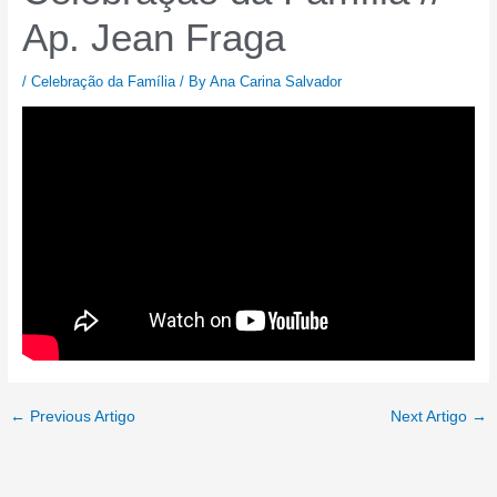
Ap. Jean Fraga
/
Celebração da Família
/ By
Ana Carina Salvador
←
Previous Artigo
Next Artigo
→